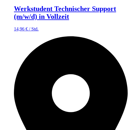
Werkstudent Technischer Support
(m/w/d) in Vollzeit
14,96
€
/
Std.