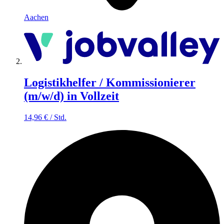
Aachen
Logistikhelfer / Kommissionierer
(m/w/d) in Vollzeit
14,96
€
/
Std.