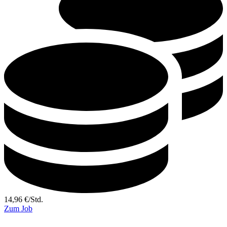
14,96
€
/
Std.
Zum Job