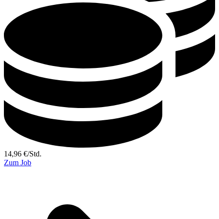
14,96
€
/
Std.
Zum Job