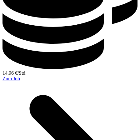
14,96
€
/
Std.
Zum Job