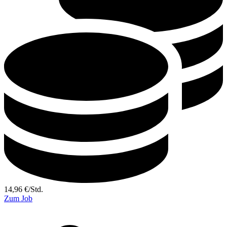
14,96
€
/
Std.
Zum Job