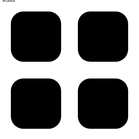
Köhra