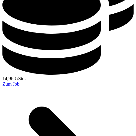
14,96
€
/
Std.
Zum Job