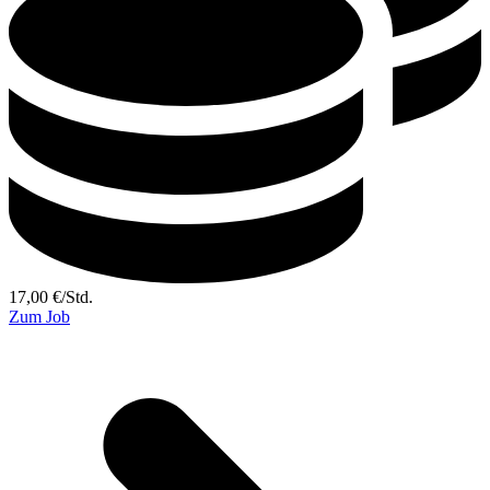
17,00
€
/
Std.
Zum Job