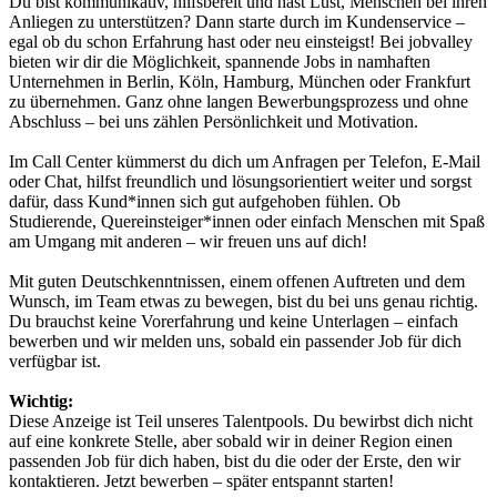
Du bist kommunikativ, hilfsbereit und hast Lust, Menschen bei ihren
Anliegen zu unterstützen? Dann starte durch im Kundenservice –
egal ob du schon Erfahrung hast oder neu einsteigst! Bei jobvalley
bieten wir dir die Möglichkeit, spannende Jobs in namhaften
Unternehmen in Berlin, Köln, Hamburg, München oder Frankfurt
zu übernehmen. Ganz ohne langen Bewerbungsprozess und ohne
Abschluss – bei uns zählen Persönlichkeit und Motivation.
Im Call Center kümmerst du dich um Anfragen per Telefon, E-Mail
oder Chat, hilfst freundlich und lösungsorientiert weiter und sorgst
dafür, dass Kund*innen sich gut aufgehoben fühlen. Ob
Studierende, Quereinsteiger*innen oder einfach Menschen mit Spaß
am Umgang mit anderen – wir freuen uns auf dich!
Mit guten Deutschkenntnissen, einem offenen Auftreten und dem
Wunsch, im Team etwas zu bewegen, bist du bei uns genau richtig.
Du brauchst keine Vorerfahrung und keine Unterlagen – einfach
bewerben und wir melden uns, sobald ein passender Job für dich
verfügbar ist.
Wichtig:
Diese Anzeige ist Teil unseres Talentpools. Du bewirbst dich nicht
auf eine konkrete Stelle, aber sobald wir in deiner Region einen
passenden Job für dich haben, bist du die oder der Erste, den wir
kontaktieren. Jetzt bewerben – später entspannt starten!