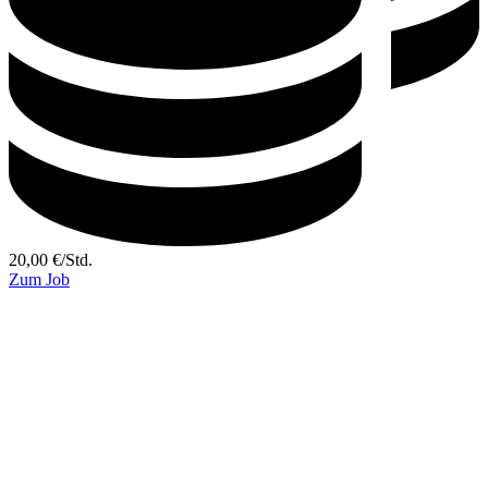
20,00
€
/
Std.
Zum Job