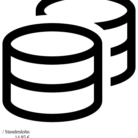
/ Stundenlohn
14,85
€