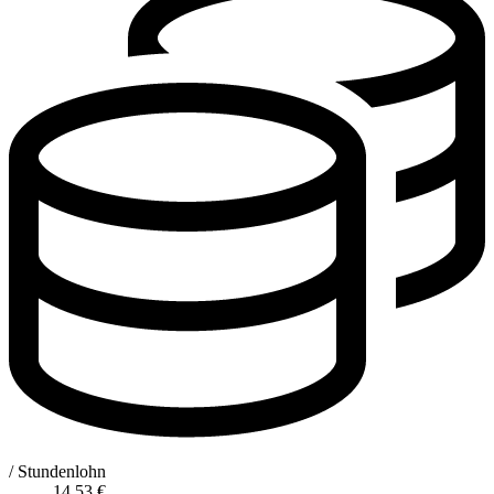
/ Stundenlohn
14,53
€