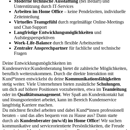
Moderne technische Ausstattung
(bei Bedarf) und
Unterstützung durch IT-Services
Arbeiten im Home Office
– keine Pendelzeiten, individuelle
Zeiteinteilung
Virtuelles Teamgefühl
durch regelmäßige Online-Meetings
und Chat-Support
Langfristige Entwicklungsmöglichkeiten
und
Aufstiegsperspektiven
Work-Life-Balance
durch flexible Arbeitszeiten
Zentraler Ansprechpartner
für fachliche und technische
Fragen
Deine Entwicklungsmöglichkeiten im
Kundenservice:Kundenberatung bietet dir zahlreiche Möglichkeiten,
beruflich weiterzukommen. Durch die direkte Interaktion mit
Kund*innen entwickelst du deine
Kommunikationsfähigkeiten
stetig weiter. Viele Unternehmen bieten zusätzliche
Schulungen
,
um dich auf höhere Positionen vorzubereiten, etwa im
Teamleitung
oder im
Qualitätsmanagement
. Wer Spaß am Kundenkontakt hat
und lösungsorientiert arbeitet, kann im Bereich Kundenservice
langfristig Karriere machen.
Du möchtest flexibel arbeiten und dabei Kund*innen professionell
beraten – und das alles bequem von zu Hause aus? Dann starte
durch als
Kundenberater (m/w/d) im Home Office
! Wir suchen
kommunikative und serviceorientierte Persönlichkeiten, die Freude