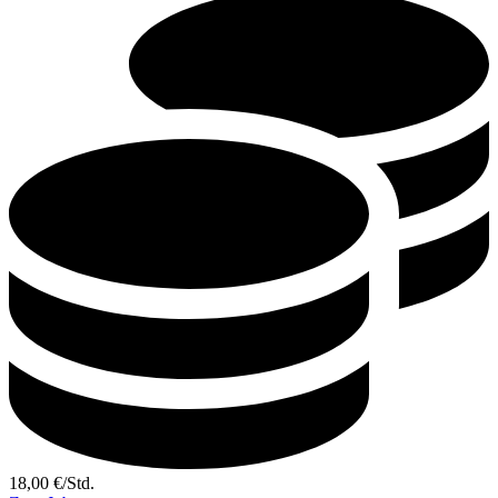
18,00
€
/
Std.