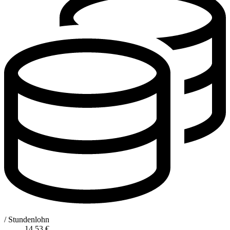
/ Stundenlohn
14,53
€