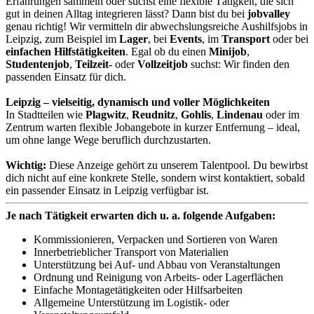
Erfahrungen sammeln oder suchst eine flexible Tätigkeit, die sich
gut in deinen Alltag integrieren lässt? Dann bist du bei
jobvalley
genau richtig! Wir vermitteln dir abwechslungsreiche Aushilfsjobs in
Leipzig, zum Beispiel im
Lager
, bei
Events
, im
Transport
oder bei
einfachen Hilfstätigkeiten
. Egal ob du einen
Minijob
,
Studentenjob
,
Teilzeit-
oder
Vollzeitjob
suchst: Wir finden den
passenden Einsatz für dich.
Leipzig – vielseitig, dynamisch und voller Möglichkeiten
In Stadtteilen wie
Plagwitz
,
Reudnitz
,
Gohlis
,
Lindenau
oder im
Zentrum warten flexible Jobangebote in kurzer Entfernung – ideal,
um ohne lange Wege beruflich durchzustarten.
Wichtig:
Diese Anzeige gehört zu unserem Talentpool. Du bewirbst
dich nicht auf eine konkrete Stelle, sondern wirst kontaktiert, sobald
ein passender Einsatz in Leipzig verfügbar ist.
Je nach Tätigkeit erwarten dich u. a. folgende Aufgaben:
Kommissionieren, Verpacken und Sortieren von Waren
Innerbetrieblicher Transport von Materialien
Unterstützung bei Auf- und Abbau von Veranstaltungen
Ordnung und Reinigung von Arbeits- oder Lagerflächen
Einfache Montagetätigkeiten oder Hilfsarbeiten
Allgemeine Unterstützung im Logistik- oder