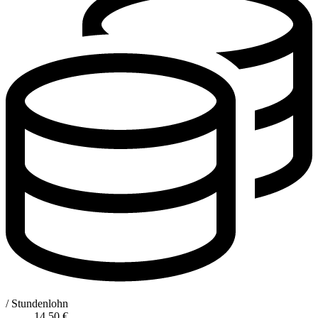
/ Stundenlohn
14,50
€