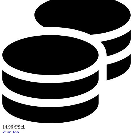
14,96
€
/
Std.
Zum Job