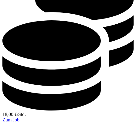
18,00
€
/
Std.
Zum Job