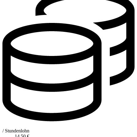
/ Stundenlohn
14,50
€