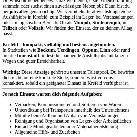
Du willst dir nebenbei etwas dazuverdienen, erste Arbeitserfahrung
sammeln oder suchst einen zuverlässigen Nebenjob? Dann bist du
bei
jobvalley
genau richtig. Wir vermitteln dir abwechslungsreiche
Aushilfsjobs in Krefeld, zum Beispiel im Lager, bei Veranstaltungen
oder im logistischen Bereich. Ob als
Minijob
,
Studentenjob
, in
Teilzeit
oder
Vollzeit
: Wir finden den Einsatz, der zu deinem Alltag
passt.
Krefeld – kompakt, vielfältig und bestens angebunden.
In Stadtteilen wie
Bockum
,
Uerdingen
,
Oppum
,
Linn
oder rund
um die
Innenstadt
findest du spannende Aushilfsjobs mit kurzen
Wegen und guter Erreichbarkeit.
Wichtig:
Diese Anzeige gehört zu unserem Talentpool. Du bewirbst
dich nicht auf eine konkrete Stelle, sondern wirst von uns
kontaktiert, sobald ein geeigneter Einsatz in Krefeld verfügbar ist.
Je nach Einsatz warten dich folgende Aufgaben:
Verpacken, Kommissionieren und Sortieren von Waren
Unterstützung bei Transporten innerhalb des Unternehmens
Mithilfe beim Aufbau und Abbau von Veranstaltungen
Reinigung und Organisation von Lager- oder Arbeitsflächen
Einfache Montagearbeiten oder Materialbereitstellung
Allgemeine Hilfs- und Zuarbeiten