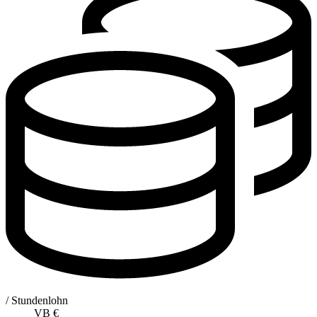
/ Stundenlohn
VB
€