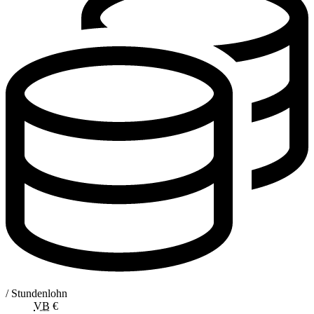
/ Stundenlohn
VB
€