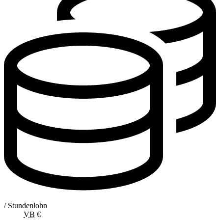
/ Stundenlohn
VB
€