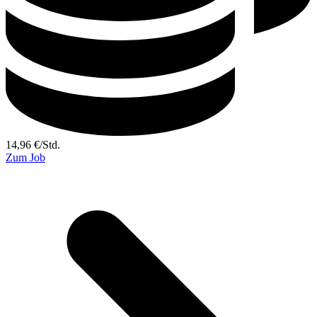
14,96
€
/
Std.
Zum Job