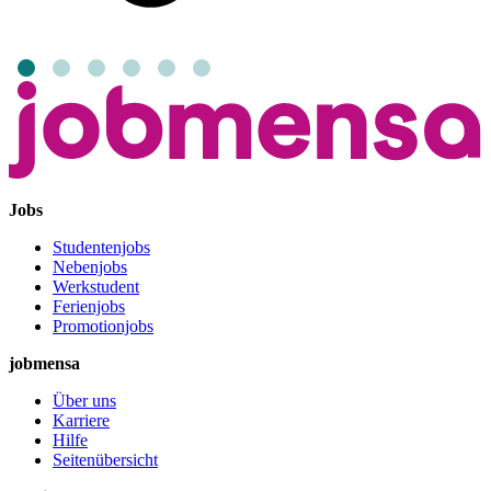
Jobs
Studentenjobs
Nebenjobs
Werkstudent
Ferienjobs
Promotionjobs
jobmensa
Über uns
Karriere
Hilfe
Seitenübersicht