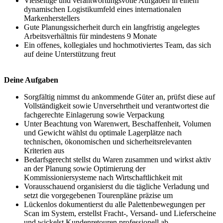
Vielseitige und verantwortungsvolle Aufgaben in einem
dynamischen Logistikumfeld eines internationalen
Markenherstellers
Gute Planungssicherheit durch ein langfristig angelegtes
Arbeitsverhältnis für mindestens 9 Monate
Ein offenes, kollegiales und hochmotiviertes Team, das sich
auf deine Unterstützung freut
Deine Aufgaben
Sorgfältig nimmst du ankommende Güter an, prüfst diese auf
Vollständigkeit sowie Unversehrtheit und verantwortest die
fachgerechte Einlagerung sowie Verpackung
Unter Beachtung von Warenwert, Beschaffenheit, Volumen
und Gewicht wählst du optimale Lagerplätze nach
technischen, ökonomischen und sicherheitsrelevanten
Kriterien aus
Bedarfsgerecht stellst du Waren zusammen und wirkst aktiv
an der Planung sowie Optimierung der
Kommissioniersysteme nach Wirtschaftlichkeit mit
Vorausschauend organisierst du die tägliche Verladung und
setzt die vorgegebenen Tourenpläne präzise um
Lückenlos dokumentierst du alle Palettenbewegungen per
Scan im System, erstellst Fracht-, Versand- und Lieferscheine
und wickelst Kundenretouren professionell ab