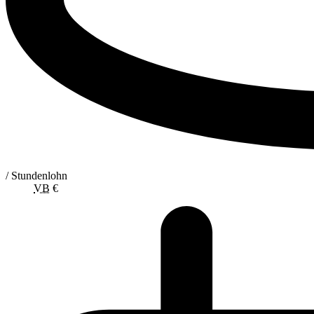
/ Stundenlohn
VB
€