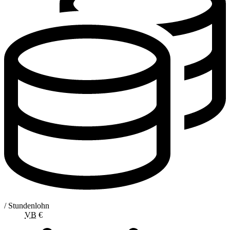
/ Stundenlohn
VB
€