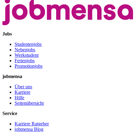
Jobs
Studentenjobs
Nebenjobs
Werkstudent
Ferienjobs
Promotionjobs
jobmensa
Über uns
Karriere
Hilfe
Seitenübersicht
Service
Karriere Ratgeber
jobmensa Blog