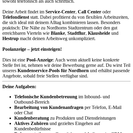
sowohl telefonisch als auch schriftlich.
Deine Arbeit findet im
Service-Center
,
Call Center
oder
Telefondienst
statt. Dabei profitierst du von flexiblen Arbeitszeiten,
die sich ideal mit deinem Alltag kombinieren lassen. Besonders
praktisch: Die Nähe zu Nordhorns Stadtzentrum oder den gut
erreichbaren Vierteln wie
Blanke
,
Stadtflur
,
Klausheide
und
Hestrup
macht deinen Arbeitsweg unkompliziert.
Poolanzeige – jetzt einsteigen!
Dies ist eine
Pool-Anzeige
: Auch wenn aktuell keine konkrete
Stelle frei ist, nehmen wir deine Bewerbung gerne auf. Du wirst Teil
unseres
Kundenservice-Pools für Nordhorn
und erhältst passende
Angebote, sobald freie Stellen verfügbar sind.
Deine Aufgaben:
T
elefonische Kundenbetreuung
im Inbound- und
Outbound-Bereich
Bearbeitung von Kundenanfragen
per Telefon, E-Mail
oder Chat
Kundenberatung
zu Produkten und Dienstleistungen
Aktives Zuhören
und gezieltes Eingehen auf
Kundenbedürfnisse