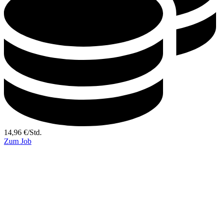
14,96
€
/
Std.
Zum Job