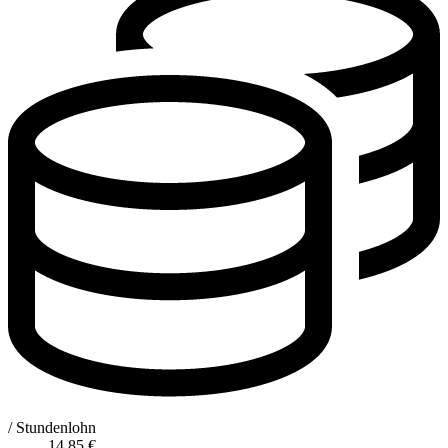
/ Stundenlohn
14,85
€