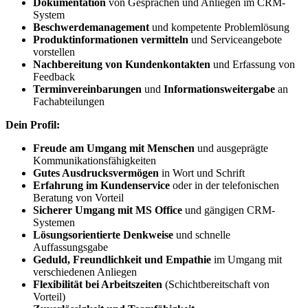
Dokumentation
von Gesprächen und Anliegen im CRM-
System
Beschwerdemanagement
und kompetente Problemlösung
Produktinformationen vermitteln
und Serviceangebote
vorstellen
Nachbereitung von Kundenkontakten
und Erfassung von
Feedback
Terminvereinbarungen
und
Informationsweitergabe
an
Fachabteilungen
Dein Profil:
Freude am Umgang mit Menschen
und ausgeprägte
Kommunikationsfähigkeiten
Gutes Ausdrucksvermögen
in Wort und Schrift
Erfahrung im Kundenservice
oder in der telefonischen
Beratung von Vorteil
Sicherer Umgang mit MS Office
und gängigen CRM-
Systemen
Lösungsorientierte Denkweise
und schnelle
Auffassungsgabe
Geduld, Freundlichkeit und Empathie
im Umgang mit
verschiedenen Anliegen
Flexibilität bei Arbeitszeiten
(Schichtbereitschaft von
Vorteil)