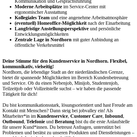
Kommunikation und Gesprächsführung
Moderne Arbeitsplätze
im Service-Center mit
ergonomischer Ausstattung
Kollegiales Team
und eine angenehme Arbeitsatmosphäre
(eventuell) Homeoffice-Möglichkeit
nach der Einarbeitung
Langfristige Anstellungsperspektive
und persönliche
Entwicklungsmöglichkeiten
Zentrale Lage in Nordhorn
mit guter Anbindung an
öffentliche Verkehrsmittel
Deine Stimme für den Kundenservice in Nordhorn. Flexibel,
kommunikativ, vielseitig!
Nordhorn, die lebendige Stadt an der niederländischen Grenze,
bietet dir spannende Möglichkeiten im Bereich Kundenbetreuung
und Service. Ob du einen Nebenjob, Minijob, Studentenjob,
Teilzeitjob oder Vollzeitstelle suchst – wir haben die passende
Tätigkeit für dich!
Du bist kommunikationsstark, lösungsorientiert und hast Freude am
Kontakt mit Menschen? Dann steig bei jobvalley ein! Als
Mitarbeiter*in im
Kundenservice
,
Customer Care
,
Inbound
,
Outbound
,
Telefonie
und
Beratung
bist du die erste Anlaufstelle
für unsere Kund*innen. Du betreust Anfragen, unterstützt bei
Problemen und berätst zu unseren Produkten und Dienstleistungen –