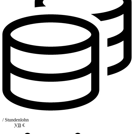
/ Stundenlohn
VB
€