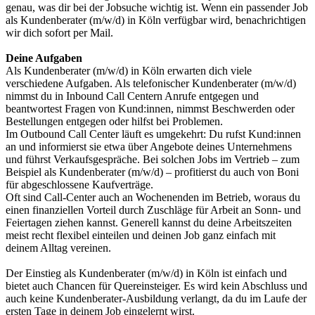
genau, was dir bei der Jobsuche wichtig ist. Wenn ein passender Job
als Kundenberater (m/w/d) in Köln verfügbar wird, benachrichtigen
wir dich sofort per Mail.
Deine Aufgaben
Als Kundenberater (m/w/d) in Köln erwarten dich viele
verschiedene Aufgaben. Als telefonischer Kundenberater (m/w/d)
nimmst du in Inbound Call Centern Anrufe entgegen und
beantwortest Fragen von Kund:innen, nimmst Beschwerden oder
Bestellungen entgegen oder hilfst bei Problemen.
Im Outbound Call Center läuft es umgekehrt: Du rufst Kund:innen
an und informierst sie etwa über Angebote deines Unternehmens
und führst Verkaufsgespräche. Bei solchen Jobs im Vertrieb – zum
Beispiel als Kundenberater (m/w/d) – profitierst du auch von Boni
für abgeschlossene Kaufverträge.
Oft sind Call-Center auch an Wochenenden im Betrieb, woraus du
einen finanziellen Vorteil durch Zuschläge für Arbeit an Sonn- und
Feiertagen ziehen kannst. Generell kannst du deine Arbeitszeiten
meist recht flexibel einteilen und deinen Job ganz einfach mit
deinem Alltag vereinen.
Der Einstieg als Kundenberater (m/w/d) in Köln ist einfach und
bietet auch Chancen für Quereinsteiger. Es wird kein Abschluss und
auch keine Kundenberater-Ausbildung verlangt, da du im Laufe der
ersten Tage in deinem Job eingelernt wirst.