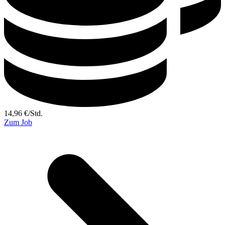
14,96
€
/
Std.
Zum Job