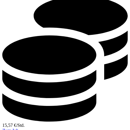
15,57
€
/
Std.