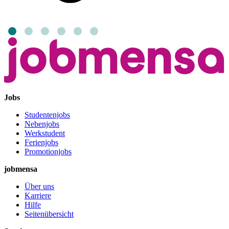
Jobs
Studentenjobs
Nebenjobs
Werkstudent
Ferienjobs
Promotionjobs
jobmensa
Über uns
Karriere
Hilfe
Seitenübersicht