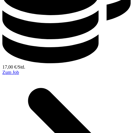
17,00
€
/
Std.
Zum Job