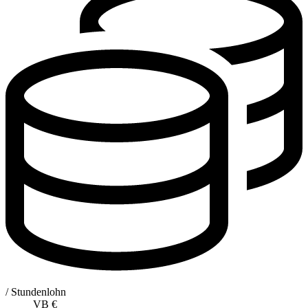
/ Stundenlohn
VB
€