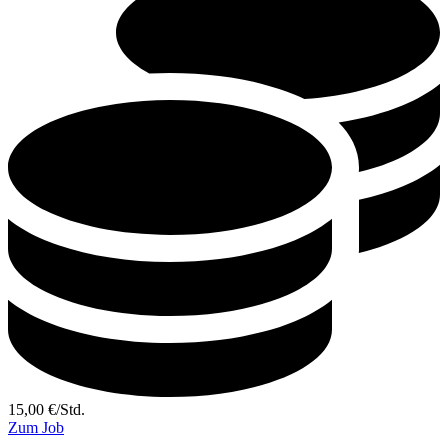
15,00
€
/
Std.
Zum Job