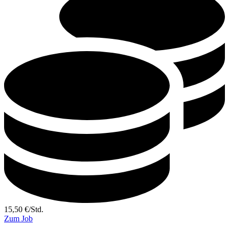
15,50
€
/
Std.
Zum Job