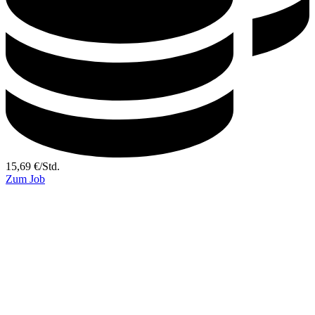
15,69
€
/
Std.
Zum Job