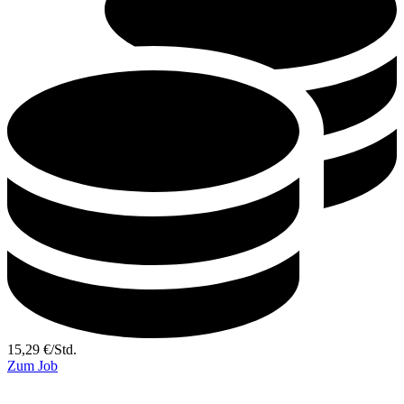
15,29
€
/
Std.
Zum Job