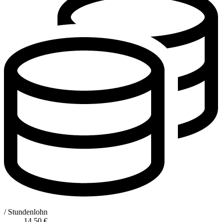
/ Stundenlohn
14,50
€