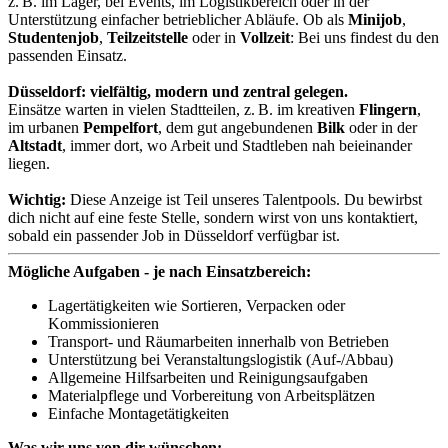
z. B. im Lager, bei Events, im Logistikbereich oder in der
Unterstützung einfacher betrieblicher Abläufe. Ob als
Minijob
,
Studentenjob
,
Teilzeitstelle
oder in
Vollzeit
: Bei uns findest du den
passenden Einsatz.
Düsseldorf: vielfältig, modern und zentral gelegen.
Einsätze warten in vielen Stadtteilen, z. B. im kreativen
Flingern
,
im urbanen
Pempelfort
, dem gut angebundenen
Bilk
oder in der
Altstadt
, immer dort, wo Arbeit und Stadtleben nah beieinander
liegen.
Wichtig:
Diese Anzeige ist Teil unseres Talentpools. Du bewirbst
dich nicht auf eine feste Stelle, sondern wirst von uns kontaktiert,
sobald ein passender Job in Düsseldorf verfügbar ist.
Mögliche Aufgaben - je nach Einsatzbereich:
Lagertätigkeiten wie Sortieren, Verpacken oder
Kommissionieren
Transport- und Räumarbeiten innerhalb von Betrieben
Unterstützung bei Veranstaltungslogistik (Auf-/Abbau)
Allgemeine Hilfsarbeiten und Reinigungsaufgaben
Materialpflege und Vorbereitung von Arbeitsplätzen
Einfache Montagetätigkeiten
Was wir uns von dir wünschen: