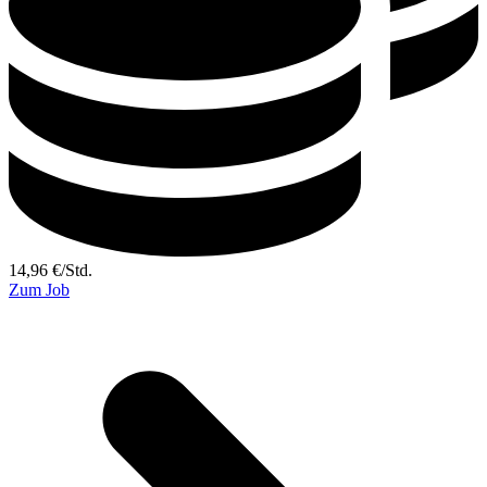
14,96
€
/
Std.
Zum Job