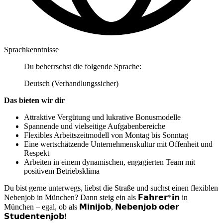
Sprachkenntnisse
Du beherrschst die folgende Sprache:
Deutsch (Verhandlungssicher)
Das bieten wir dir
Attraktive Vergütung und lukrative Bonusmodelle
Spannende und vielseitige Aufgabenbereiche
Flexibles Arbeitszeitmodell von Montag bis Sonntag
Eine wertschätzende Unternehmenskultur mit Offenheit und
Respekt
Arbeiten in einem dynamischen, engagierten Team mit
positivem Betriebsklima
Du bist gerne unterwegs, liebst die Straße und suchst einen flexiblen
Nebenjob in München? Dann steig ein als 𝗙𝗮𝗵𝗿𝗲𝗿*𝗶𝗻 in
München – egal, ob als 𝗠𝗶𝗻𝗶𝗷𝗼𝗯, 𝗡𝗲𝗯𝗲𝗻𝗷𝗼𝗯 𝗼𝗱𝗲𝗿
𝗦𝘁𝘂𝗱𝗲𝗻𝘁𝗲𝗻𝗷𝗼𝗯!