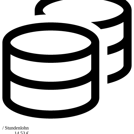
/ Stundenlohn
14,53
€