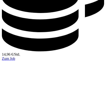
14,96
€
/
Std.
Zum Job