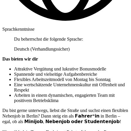
Sprachkenntnisse
Du beherrschst die folgende Sprache:
Deutsch (Verhandlungssicher)
Das bieten wir dir
Attraktive Vergütung und lukrative Bonusmodelle
Spannende und vielseitige Aufgabenbereiche
Flexibles Arbeitszeitmodell von Montag bis Sonntag
Eine wertschätzende Unternehmenskultur mit Offenheit und
Respekt
Arbeiten in einem dynamischen, engagierten Team mit
positivem Betriebsklima
Du bist gerne unterwegs, liebst die Straße und suchst einen flexiblen
Nebenjob in Berlin? Dann steig ein als 𝗙𝗮𝗵𝗿𝗲𝗿*𝗶𝗻 in Berlin –
egal, ob als 𝗠𝗶𝗻𝗶𝗷𝗼𝗯, 𝗡𝗲𝗯𝗲𝗻𝗷𝗼𝗯 𝗼𝗱𝗲𝗿 𝗦𝘁𝘂𝗱𝗲𝗻𝘁𝗲𝗻𝗷𝗼𝗯!