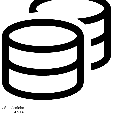
/ Stundenlohn
14,53
€