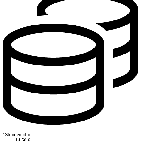
/ Stundenlohn
14,50
€