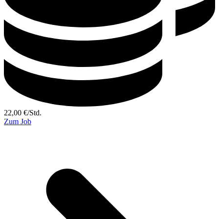
22,00
€
/
Std.
Zum Job