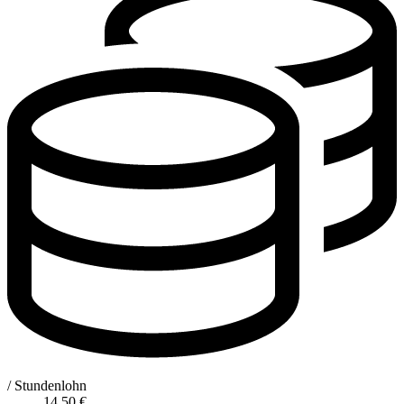
/ Stundenlohn
14,50
€