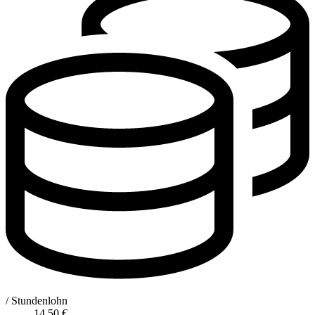
/ Stundenlohn
14,50
€