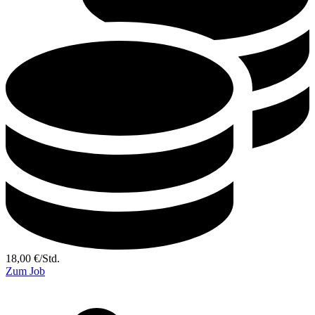
18,00
€
/
Std.
Zum Job