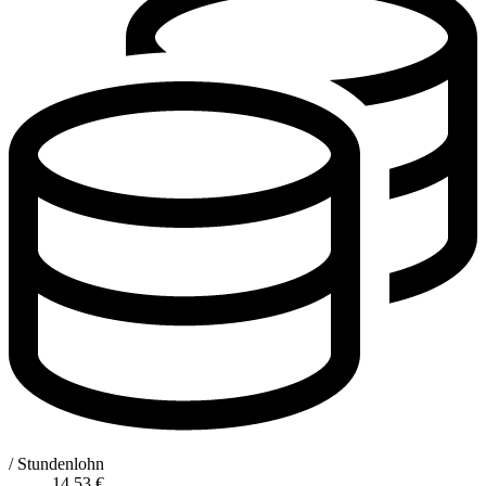
/ Stundenlohn
14,53
€