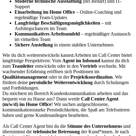
Moderne technische Ausstattung
(bei Bedarf) und IT-
Support
Einarbeitung im Home Office
– Online-Coaching und
regelmäßige Team-Updates
Langfristige Beschäftigungsmöglichkeiten
– mit
Aufstiegschancen im Team
Kommunikatives Arbeitsumfeld
– regelmäßiger Austausch
im virtuellen Team
Sichere Anstellung
in einem stabilen Unternehmen
Wie du dich weiterentwickeln kannst:Arbeiten im Call Center bietet
langfristige Perspektiven: Vom
Agent im Inbound
kannst du dich
zum
Teamleiter
entwickeln oder in den
Vertrieb
wechseln. Mit
wachsender Erfahrung eröffnen sich Positionen im
Qualitätsmanagement
oder in der
Projektkoordination
. Wir
fördern deine
persönliche Weiterentwicklung
durch Schulungen
und Fortbildungen.
Du möchtest im Bereich Kundenkommunikation arbeiten und das
bequem von zu Hause aus? Dann werde
Call Center Agent
(m/w/d) im Home Office
! Wir suchen aufgeschlossene,
kommunikationsstarke Persönlichkeiten, die Spaß am Telefonieren
haben und gerne Kundenanliegen bearbeiten.
Als Call Center Agent bist du die
Stimme des Unternehmens
und
übernimmst die
telefonische Betreuung
der Kund*innen. Je nach