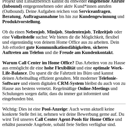
Projekt und Einsatzbereich kannst du entweder
eingehende Anrufe
(Inbound)
entgegennehmen oder aktiv Kund*innen anrufen
(Outbound). Deine Aufgaben reichen von
Serviceanfragen
,
Beratung
,
Auftragsannahme
bis hin zur
Kundengewinnung
und
Produktvorstellung
.
Ob du einen
Nebenjob
,
Minijob
,
Studentenjob
,
Teilzeitjob
oder
eine
Vollzeitstelle
suchst: Wir bieten dir die Möglichkeit, flexibel
und eigenständig von deinem Home Office aus zu arbeiten. Dein
Job erfordert
gute Kommunikationsfähigkeiten
,
sicheres
Auftreten am Telefon
und die
Freude am Kundenkontakt
.
Warum Call Center im Home Office?
Das Arbeiten von zu Hause
aus ermöglicht dir eine
hohe Flexibilität
und eine
optimale Work-
Life-Balance
. Du sparst dir die Fahrtzeit ins Büro und kannst
deinen Arbeitsalltag effizient gestalten. Mit moderner
Telefonie-
Software
und einem digitalen
CRM-System
bleibst du auch von zu
Hause aus bestens vernetzt. Regelmäßige
Online-Meetings
und
Schulungen sorgen dafür, dass du immer gut informiert und
eingebunden bist.
Wichtig: Dies ist eine
Pool-Anzeige
: Auch wenn aktuell keine
konkrete Stelle frei ist, nehmen wir deine Bewerbung gerne auf. Du
wirst Teil unseres
Call Center Agent-Pools für Home Office
und
erhältst passende Angebote, sobald freie Stellen verfügbar sind.