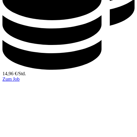
14,96
€
/
Std.
Zum Job