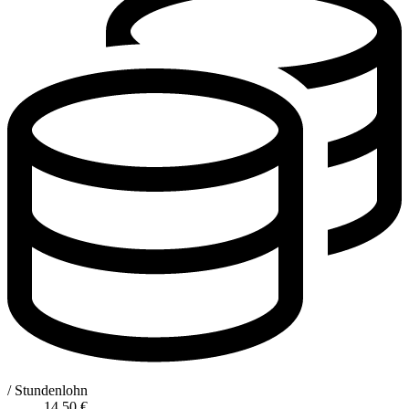
/ Stundenlohn
14,50
€