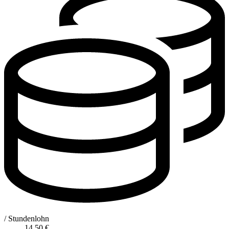
/ Stundenlohn
14,50
€