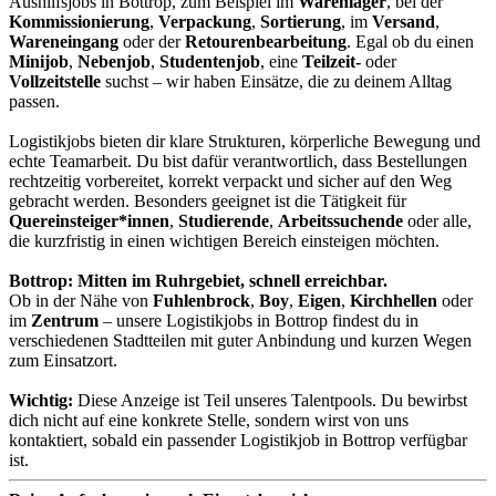
Aushilfsjobs in Bottrop, zum Beispiel im
Warenlager
, bei der
Kommissionierung
,
Verpackung
,
Sortierung
, im
Versand
,
Wareneingang
oder der
Retourenbearbeitung
. Egal ob du einen
Minijob
,
Nebenjob
,
Studentenjob
, eine
Teilzeit-
oder
Vollzeitstelle
suchst – wir haben Einsätze, die zu deinem Alltag
passen.
Logistikjobs bieten dir klare Strukturen, körperliche Bewegung und
echte Teamarbeit. Du bist dafür verantwortlich, dass Bestellungen
rechtzeitig vorbereitet, korrekt verpackt und sicher auf den Weg
gebracht werden. Besonders geeignet ist die Tätigkeit für
Quereinsteiger*innen
,
Studierende
,
Arbeitssuchende
oder alle,
die kurzfristig in einen wichtigen Bereich einsteigen möchten.
Bottrop: Mitten im Ruhrgebiet, schnell erreichbar.
Ob in der Nähe von
Fuhlenbrock
,
Boy
,
Eigen
,
Kirchhellen
oder
im
Zentrum
– unsere Logistikjobs in Bottrop findest du in
verschiedenen Stadtteilen mit guter Anbindung und kurzen Wegen
zum Einsatzort.
Wichtig:
Diese Anzeige ist Teil unseres Talentpools. Du bewirbst
dich nicht auf eine konkrete Stelle, sondern wirst von uns
kontaktiert, sobald ein passender Logistikjob in Bottrop verfügbar
ist.