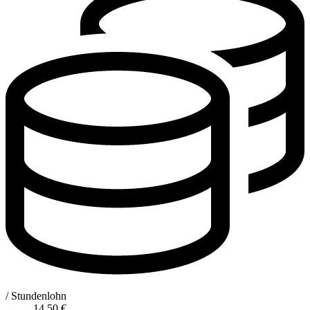
/ Stundenlohn
14,50
€