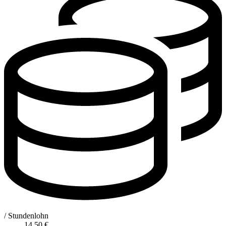
/ Stundenlohn
14,50
€