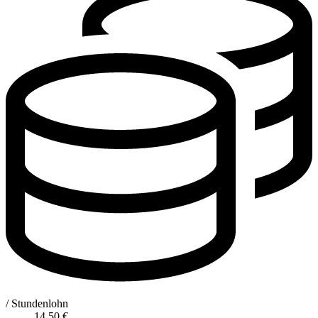
/ Stundenlohn
14,50
€