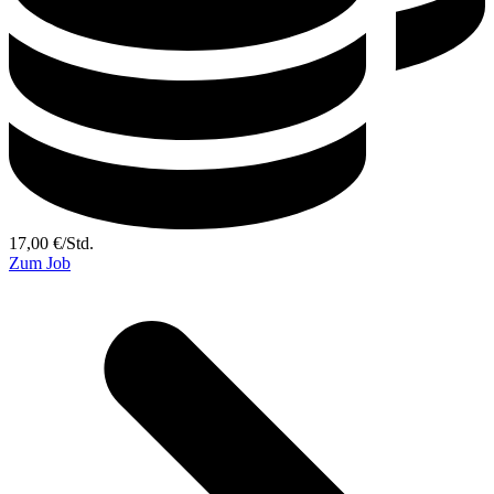
17,00
€
/
Std.
Zum Job