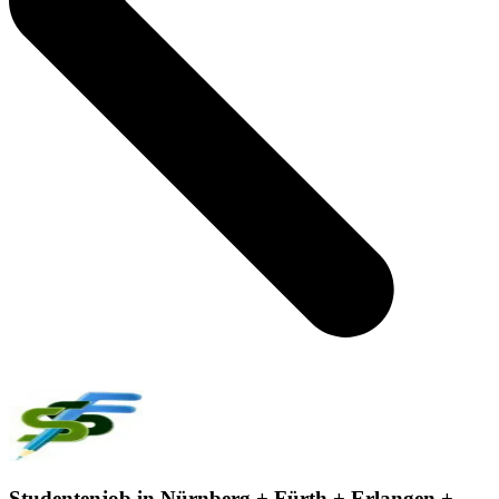
Studentenjob in Nürnberg + Fürth + Erlangen +