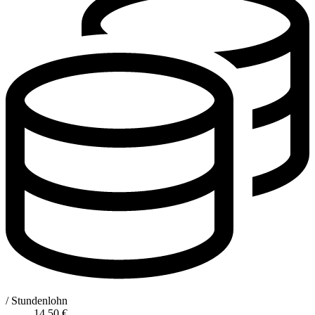
/ Stundenlohn
14,50
€