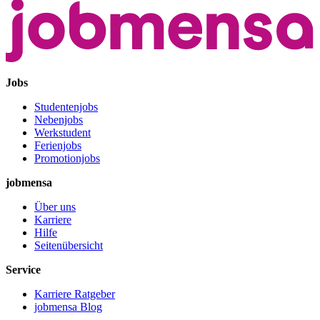
Jobs
Studentenjobs
Nebenjobs
Werkstudent
Ferienjobs
Promotionjobs
jobmensa
Über uns
Karriere
Hilfe
Seitenübersicht
Service
Karriere Ratgeber
jobmensa Blog