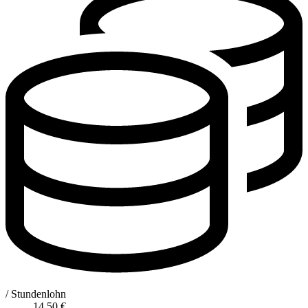
/ Stundenlohn
14,50
€