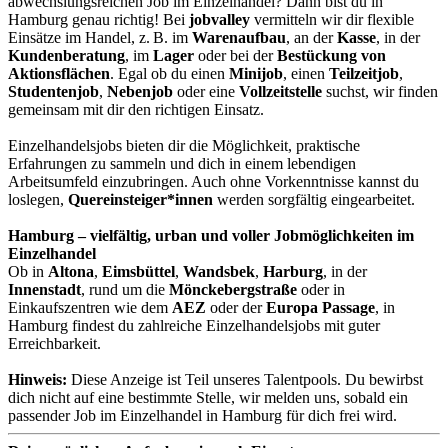
abwechslungsreichen Job im Einzelhandel? Dann bist du in
Hamburg genau richtig! Bei
jobvalley
vermitteln wir dir flexible
Einsätze im Handel, z. B. im
Warenaufbau
, an der
Kasse
, in der
Kundenberatung
, im
Lager
oder bei der
Bestückung von
Aktionsflächen
. Egal ob du einen
Minijob
, einen
Teilzeitjob
,
Studentenjob
,
Nebenjob
oder eine
Vollzeitstelle
suchst, wir finden
gemeinsam mit dir den richtigen Einsatz.
Einzelhandelsjobs bieten dir die Möglichkeit, praktische
Erfahrungen zu sammeln und dich in einem lebendigen
Arbeitsumfeld einzubringen. Auch ohne Vorkenntnisse kannst du
loslegen,
Quereinsteiger*innen
werden sorgfältig eingearbeitet.
Hamburg – vielfältig, urban und voller Jobmöglichkeiten im
Einzelhandel
Ob in
Altona
,
Eimsbüttel
,
Wandsbek
,
Harburg
, in der
Innenstadt
, rund um die
Mönckebergstraße
oder in
Einkaufszentren wie dem
AEZ
oder der
Europa Passage
, in
Hamburg findest du zahlreiche Einzelhandelsjobs mit guter
Erreichbarkeit.
Hinweis:
Diese Anzeige ist Teil unseres Talentpools. Du bewirbst
dich nicht auf eine bestimmte Stelle, wir melden uns, sobald ein
passender Job im Einzelhandel in Hamburg für dich frei wird.