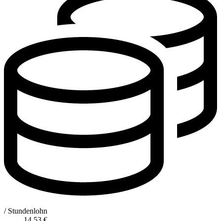
/ Stundenlohn
14,53
€