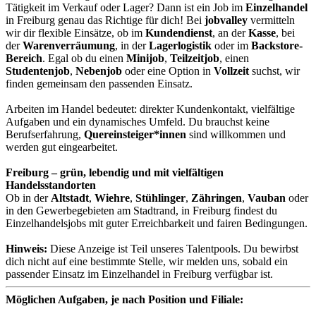
Tätigkeit im Verkauf oder Lager? Dann ist ein Job im
Einzelhandel
in Freiburg genau das Richtige für dich! Bei
jobvalley
vermitteln
wir dir flexible Einsätze, ob im
Kundendienst
, an der
Kasse
, bei
der
Warenverräumung
, in der
Lagerlogistik
oder im
Backstore-
Bereich
. Egal ob du einen
Minijob
,
Teilzeitjob
, einen
Studentenjob
,
Nebenjob
oder eine Option in
Vollzeit
suchst, wir
finden gemeinsam den passenden Einsatz.
Arbeiten im Handel bedeutet: direkter Kundenkontakt, vielfältige
Aufgaben und ein dynamisches Umfeld. Du brauchst keine
Berufserfahrung,
Quereinsteiger*innen
sind willkommen und
werden gut eingearbeitet.
Freiburg – grün, lebendig und mit vielfältigen
Handelsstandorten
Ob in der
Altstadt
,
Wiehre
,
Stühlinger
,
Zähringen
,
Vauban
oder
in den Gewerbegebieten am Stadtrand, in Freiburg findest du
Einzelhandelsjobs mit guter Erreichbarkeit und fairen Bedingungen.
Hinweis:
Diese Anzeige ist Teil unseres Talentpools. Du bewirbst
dich nicht auf eine bestimmte Stelle, wir melden uns, sobald ein
passender Einsatz im Einzelhandel in Freiburg verfügbar ist.
Möglichen Aufgaben, je nach Position und Filiale: