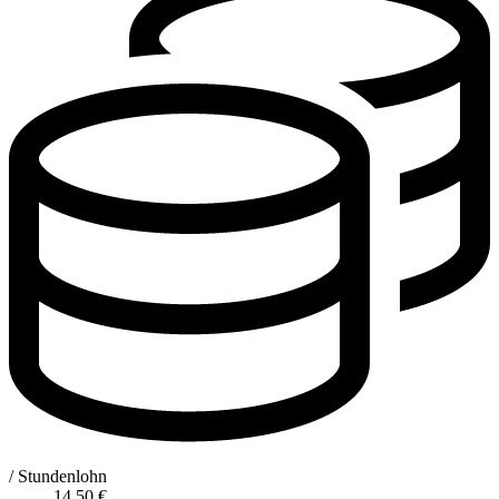
/ Stundenlohn
14,50
€