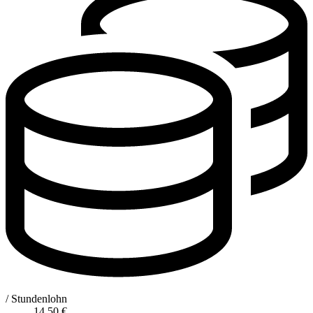
/ Stundenlohn
14,50
€