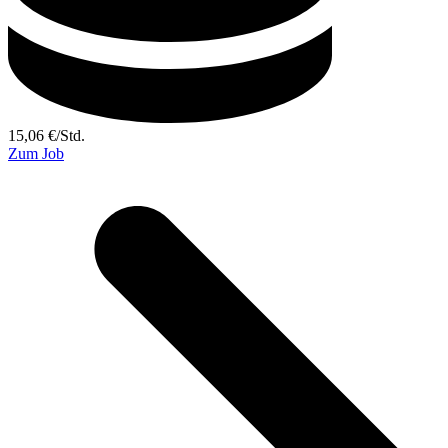
15,06
€
/
Std.
Zum Job