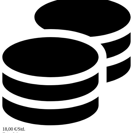
18,00
€
/
Std.