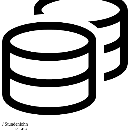
/ Stundenlohn
14,50
€