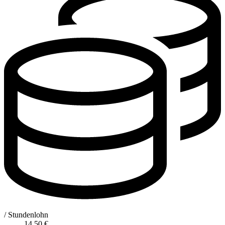
/ Stundenlohn
14,50
€