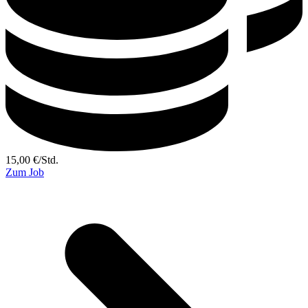
15,00
€
/
Std.
Zum Job